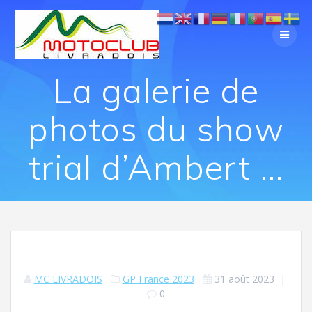
La galerie de
photos du show
trial d’Ambert …
MC LIVRADOIS
GP France 2023
31 août 2023
|
0