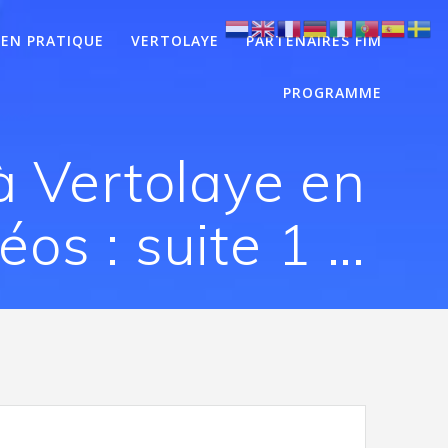
EN PRATIQUE
VERTOLAYE
PARTENAIRES FIM
PROGRAMME
à Vertolaye en
éos : suite 1 …