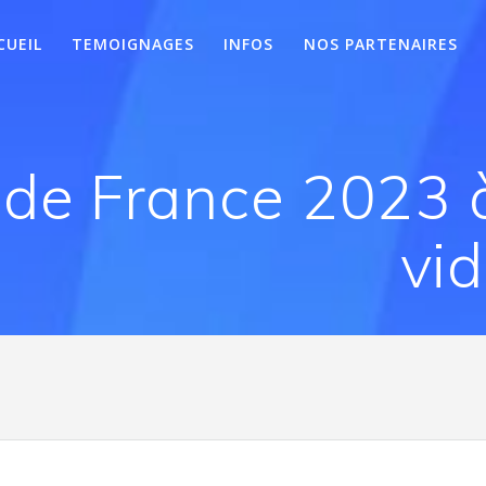
CUEIL
TEMOIGNAGES
INFOS
NOS PARTENAIRES
P de France 2023 
vid