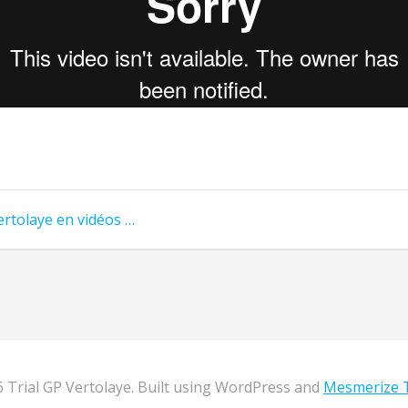
ertolaye en vidéos …
 Trial GP Vertolaye. Built using WordPress and
Mesmerize