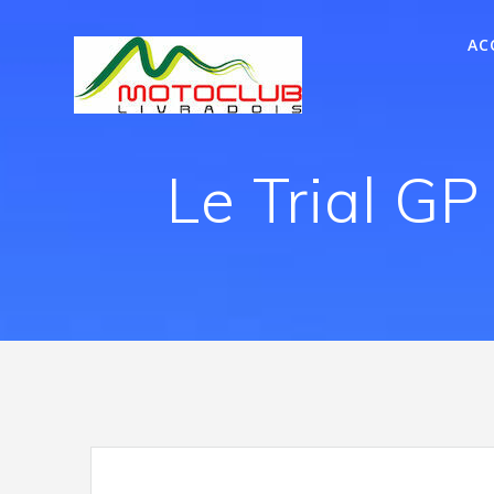
AC
Le Trial G