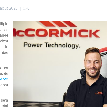
 août 2023
|
0
tiple
ries,
rande
vient
ur le
embre
s en
es de
Moto
 dont
l sera
trial