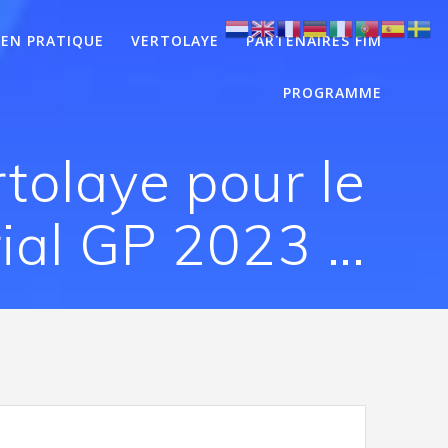
EN PRATIQUE
VERTOLAYE
PARTENAIRES FIM
PROGRAMME
rtolaye pour le
rial GP 2023 …