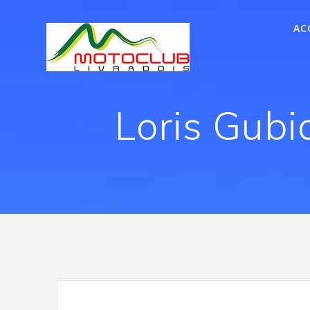
AC
Loris Gubi