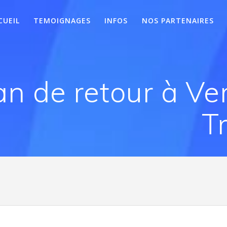
CUEIL
TEMOIGNAGES
INFOS
NOS PARTENAIRES
an de retour à Ve
T