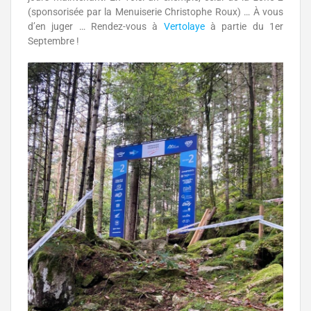
(sponsorisée par la Menuiserie Christophe Roux) … À vous
d’en juger … Rendez-vous à
Vertolaye
à partie du 1er
Septembre !