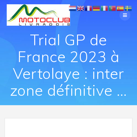
Trial GP de
France 2023 à
Vertolaye : inter
zone définitive …