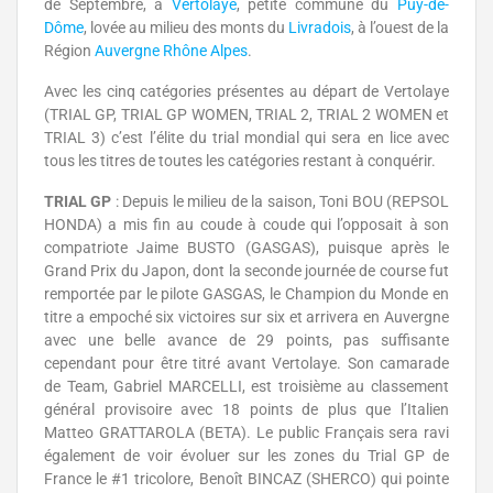
de Septembre, à
Vertolaye
, petite commune du
Puy-de-
Dôme
, lovée au milieu des monts du
Livradois
, à l’ouest de la
Région
Auvergne Rhône Alpes
.
Avec les cinq catégories présentes au départ de Vertolaye
(TRIAL GP, TRIAL GP WOMEN, TRIAL 2, TRIAL 2 WOMEN et
TRIAL 3) c’est l’élite du trial mondial qui sera en lice avec
tous les titres de toutes les catégories restant à conquérir.
TRIAL GP
: Depuis le milieu de la saison, Toni BOU (REPSOL
HONDA) a mis fin au coude à coude qui l’opposait à son
compatriote Jaime BUSTO (GASGAS), puisque après le
Grand Prix du Japon, dont la seconde journée de course fut
remportée par le pilote GASGAS, le Champion du Monde en
titre a empoché six victoires sur six et arrivera en Auvergne
avec une belle avance de 29 points, pas suffisante
cependant pour être titré avant Vertolaye. Son camarade
de Team, Gabriel MARCELLI, est troisième au classement
général provisoire avec 18 points de plus que l’Italien
Matteo GRATTAROLA (BETA). Le public Français sera ravi
également de voir évoluer sur les zones du Trial GP de
France le #1 tricolore, Benoît BINCAZ (SHERCO) qui pointe