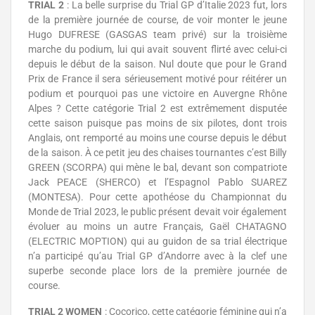
TRIAL 2
: La belle surprise du Trial GP d’Italie 2023 fut, lors
de la première journée de course, de voir monter le jeune
Hugo DUFRESE (GASGAS team privé) sur la troisième
marche du podium, lui qui avait souvent flirté avec celui-ci
depuis le début de la saison. Nul doute que pour le Grand
Prix de France il sera sérieusement motivé pour réitérer un
podium et pourquoi pas une victoire en Auvergne Rhône
Alpes ? Cette catégorie Trial 2 est extrêmement disputée
cette saison puisque pas moins de six pilotes, dont trois
Anglais, ont remporté au moins une course depuis le début
de la saison. À ce petit jeu des chaises tournantes c’est Billy
GREEN (SCORPA) qui mène le bal, devant son compatriote
Jack PEACE (SHERCO) et l’Espagnol Pablo SUAREZ
(MONTESA). Pour cette apothéose du Championnat du
Monde de Trial 2023, le public présent devait voir également
évoluer au moins un autre Français, Gaël CHATAGNO
(ELECTRIC MOPTION) qui au guidon de sa trial électrique
n’a participé qu’au Trial GP d’Andorre avec à la clef une
superbe seconde place lors de la première journée de
course.
TRIAL 2 WOMEN
: Cocorico, cette catégorie féminine qui n’a