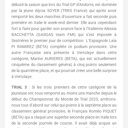
débuté la saison que lors du Trial GP d’Andorre, est dominée
par la jeune Alycia SOYER (TRRS France) qui après avoir
remporté les deux manches d’ouverture a fait seconde puis
première en Italie le week-end dernier. Elle aura cependant
fort à faire pour garder son avance face à l’Italienne Alessia
BACCHETTA (GASGAS team FMI) qui s’est imposée à
Sestrières le premier jour de compétition. L’Espagnole Laïa
PI RAMIREZ (BETA) complète ce podium provisoire. Une
autre Française sera présente à Vertolaye dans cette
catégorie, Marine AURIERES (BETA), qui est actuellement
cinquième du classement général, à cinq points seulement
de la quatrième place, et qui pourrait créer une belle surprise
à Vertolaye.
TRIAL 3
: Si les trois premiers de cette catégorie de la
jeunesse ont tous remporté au moins une manche depuis le
début du Championnat du Monde de Trial 2023, arrêtons-
nous tout d’abord sur celui qui pointe à la septième place au
classement général provisoire, le Français Roméo PIQUET
(BETA) qui a claqué une superbe seconde place en Italie lors
de la seconde journée de course. Il avait déjà acquis un