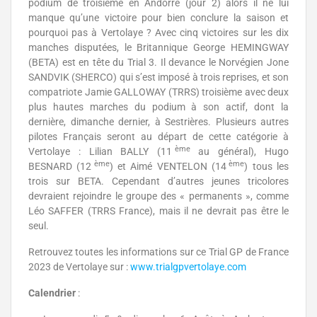
podium de troisième en Andorre (jour 2) alors il ne lui
manque qu’une victoire pour bien conclure la saison et
pourquoi pas à Vertolaye ? Avec cinq victoires sur les dix
manches disputées, le Britannique George HEMINGWAY
(BETA) est en tête du Trial 3. Il devance le Norvégien Jone
SANDVIK (SHERCO) qui s’est imposé à trois reprises, et son
compatriote Jamie GALLOWAY (TRRS) troisième avec deux
plus hautes marches du podium à son actif, dont la
dernière, dimanche dernier, à Sestrières. Plusieurs autres
pilotes Français seront au départ de cette catégorie à
ème
Vertolaye : Lilian BALLY (11
au général), Hugo
ème
ème
BESNARD (12
) et Aimé VENTELON (14
) tous les
trois sur BETA. Cependant d’autres jeunes tricolores
devraient rejoindre le groupe des « permanents », comme
Léo SAFFER (TRRS France), mais il ne devrait pas être le
seul.
Retrouvez toutes les informations sur ce Trial GP de France
2023 de Vertolaye sur :
www.trialgpvertolaye.com
Calendrier
: