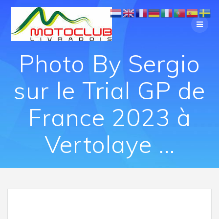
Photo By Sergio
sur le Trial GP de
France 2023 à
Vertolaye …