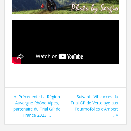
Précédent :
La Région
Suivant :
Vif succès du
Auvergne Rhône Alpes,
Trial GP de Vertolaye aux
partenaire du Trial GP de
Fourmofolies d’Ambert
France 2023 …
…